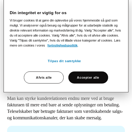
– Når man giver kunderne mulighed for at betale i flere
forskellige kanaler, f.eks. i digitale postkasser, MobilePay eller
Din integritet er vigtig for os
betalingsservice kan det reducere risikoen for sen betaling af
fakturaer og irriterende rykkergebyrer.
Vi bruger cookies til at gøre din oplevelse på vores hjemmeside så god som
muligt. Vi analyserer også besøg og målgrupper for at udarbejde statistik og
direkte relevant information og markedsføring til dig. Vælg "Accepter alle", hvis
Når kunderne får rykkergebyrer, som de føler er urimelige,
du vil acceptere alle cookies. Vælg "Afvis alle", hvis du vil afvise alle cookies.
eller endnu værre, fakturaer, der er blevet til inkassosager, kan
Vælg "Tilpas dit samtykke", hvis du vil tillade visse kategorier af cookies. Læs
det få dem til at skifte udbyder.
mere om cookies i vores
fortrolighedspolitik
.
– Med en nem betalingsløsning som f.eks. MobilePay eller
Tilpas dit samtykke
betaling i e-Boks
og mit.dk betaler en stor del af modtagerne
deres faktura med det samme. De undgår desuden
rykkergebyret, hvis de betaler inden for en bestemt frist.
Afvis alle
Accepter alle
Fakturaer der skaber mersalg
Man kan styrke kunderelationen endnu mere ved at bruge
fakturaen til mere end bare at sende oplysninger om betaling.
Teleselskaber bør betragte fakturaer som værdiskabende salgs-
og kommunikationskanaler, der kan skabe mersalg.