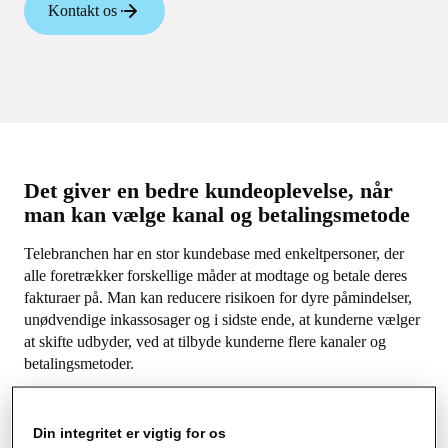
Kontakt os
Det giver en bedre kundeoplevelse, når
man kan vælge kanal og betalingsmetode
Telebranchen har en stor kundebase med enkeltpersoner, der
alle foretrækker forskellige måder at modtage og betale deres
fakturaer på. Man kan reducere risikoen for dyre påmindelser,
unødvendige inkassosager og i sidste ende, at kunderne vælger
at skifte udbyder, ved at tilbyde kunderne flere kanaler og
betalingsmetoder.
Strålfors hjælper teleselskaber i hele Norden med at sende
fakturaer til den rigtige person, i den rigtige kanal og med
Din integritet er vigtig for os
adgang til flere forskellige betalingsløsninger. Vi kender de