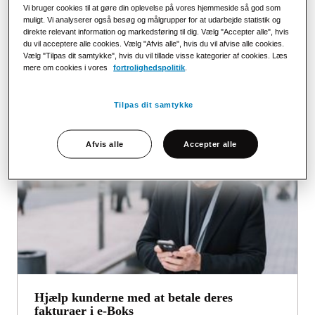
Vi bruger cookies til at gøre din oplevelse på vores hjemmeside så god som
love og regler, der gælder for branchen, og sikrer, at du
muligt. Vi analyserer også besøg og målgrupper for at udarbejde statistik og
opfylder kravene i de enkelte nordiske lande.
direkte relevant information og markedsføring til dig. Vælg "Accepter alle", hvis
du vil acceptere alle cookies. Vælg "Afvis alle", hvis du vil afvise alle cookies.
Vælg "Tilpas dit samtykke", hvis du vil tillade visse kategorier af cookies. Læs
mere om cookies i vores
fortrolighedspolitik
.
Vores løsninger til telebranchen
Tilpas dit samtykke
Afvis alle
Accepter alle
Hjælp kunderne med at betale deres
fakturaer i e-Boks