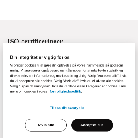
ISO-certificeringer
Din integritet er vigtig for os
Vi bruger cookies til at gøre din oplevelse på vores hjemmeside så god som
Certifikat
Danmark
Sverige
muligt. Vi analyserer også besøg og målgrupper for at udarbejde statistik og
direkte relevant information og markedsføring til dig. Vælg "Accepter alle", hvis
du vil acceptere alle cookies. Vælg "Afvis alle", hvis du vil afvise alle cookies.
Vælg "Tilpas dit samtykke", hvis du vil tillade visse kategorier af cookies. Læs
ISO 9001
X
X
mere om cookies i vores
fortrolighedspolitik
.
ISO 14001
X
X
Tilpas dit samtykke
ISO 27001
X
X
Afvis alle
Accepter alle
Nordic