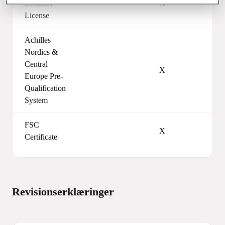
Ecolabel
X
License
Achilles
Nordics &
Central
X
Europe Pre-
Qualification
System
FSC
X
Certificate
Revisionserklæringer