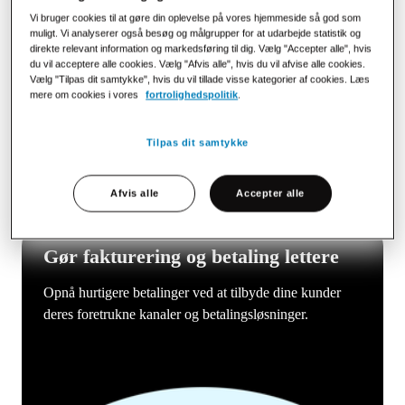
automatisere informationsudvekslingen med
Vi bruger cookies til at gøre din oplevelse på vores hjemmeside så god som
forretningspartnere og internt i organisationen.
muligt. Vi analyserer også besøg og målgrupper for at udarbejde statistik og
direkte relevant information og markedsføring til dig. Vælg "Accepter alle", hvis
du vil acceptere alle cookies. Vælg "Afvis alle", hvis du vil afvise alle cookies.
Vælg "Tilpas dit samtykke", hvis du vil tillade visse kategorier af cookies. Læs
mere om cookies i vores
fortrolighedspolitik
.
Tilpas dit samtykke
Afvis alle
Accepter alle
Gør fakturering og betaling lettere
Opnå hurtigere betalinger ved at tilbyde dine kunder
deres foretrukne kanaler og betalingsløsninger.