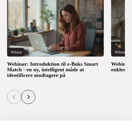
Webinar
Webinar
Webinar: Introduktion til e-Boks Smart
Webinar
Match - en ny, intelligent måde at
enklere 
identificere modtagere på