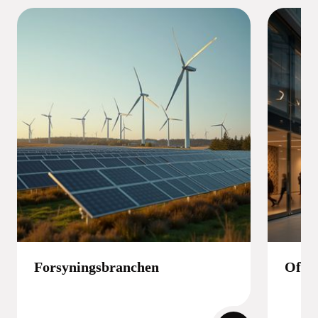
Forsyningsbranchen
Offen