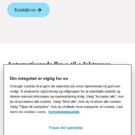
Kontakt os
Automatiserede flows til e-fakturaer
Med de store fakturamængder i teleselskaberne er der
Din integritet er vigtig for os
betydelige fordele ved at optimere processerne. Udsendelse af
Vi bruger cookies til at gøre din oplevelse på vores hjemmeside så god som
B2B-eFakturaer opfylder kundernes krav, fremskynder
muligt. Vi analyserer også besøg og målgrupper for at udarbejde statistik og
betalinger og giver mulighed for automatisering. Et digitalt
direkte relevant information og markedsføring til dig. Vælg "Accepter alle", hvis
du vil acceptere alle cookies. Vælg "Afvis alle", hvis du vil afvise alle cookies.
flow til leverandørfakturaer sikrer øjeblikkelig tilgængelighed
Vælg "Tilpas dit samtykke", hvis du vil tillade visse kategorier af cookies. Læs
af præcise data og automatiserer gennemgang, godkendelse og
mere om cookies i vores
fortrolighedspolitik
.
attestering af fakturaer.
Strålfors har over 30 års erfaring med e-fakturering mellem
Tilpas dit samtykke
virksomheder. Vi sørger for, at jeres faktureringsproces er nem