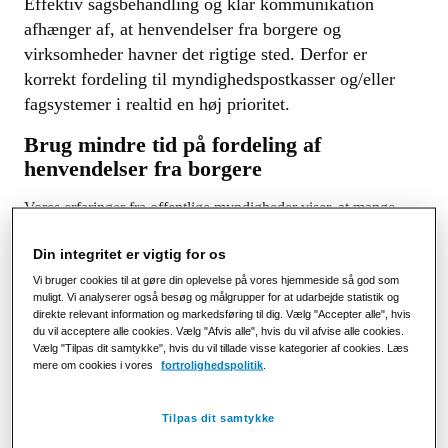
Effektiv sagsbehandling og klar kommunikation
afhænger af, at henvendelser fra borgere og
virksomheder havner det rigtige sted. Derfor er
korrekt fordeling til myndighedspostkasser og/eller
fagsystemer i realtid en høj prioritet.
Brug mindre tid på fordeling af
henvendelser fra borgere
Vores erfaringer fra offentlige myndigheder viser, at mange
myndigheder står over for følgende udfordringer:
Din integritet er vigtig for os
Kommunikationskanalerne er spredt ud på forskellige
Vi bruger cookies til at gøre din oplevelse på vores hjemmeside så god som
ejerskaber
muligt. Vi analyserer også besøg og målgrupper for at udarbejde statistik og
Kommunikationen håndteres inkonsekvent på tværs af
direkte relevant information og markedsføring til dig. Vælg "Accepter alle", hvis
du vil acceptere alle cookies. Vælg "Afvis alle", hvis du vil afvise alle cookies.
kanaler
Vælg "Tilpas dit samtykke", hvis du vil tillade visse kategorier af cookies. Læs
Betydelig tid bruges på at opdateremailfordelingsregler
mere om cookies i vores
fortrolighedspolitik
.
Delvist automatiserede løsninger, som f.eks. mailrobotter,
kræver stadig manuelle ressourcer
Tilpas dit samtykke
Manglende overblik over modtaget post og tidskrævende