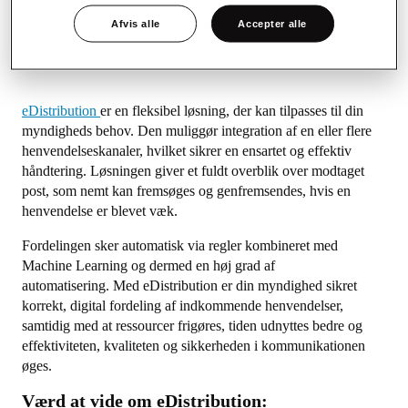
søgning flere forskellige steder, hvis en henvendelse er
blevet væk
Afvis alle
Accepter alle
Få nøglepersoner står for fordeling, hvilket skaber
sårbarhed, især ved ferie, fridage og sygdom
eDistribution
er en fleksibel løsning, der kan tilpasses til din
myndigheds behov. Den muliggør integration af en eller flere
henvendelseskanaler, hvilket sikrer en ensartet og effektiv
håndtering. Løsningen giver et fuldt overblik over modtaget
post, som nemt kan fremsøges og genfremsendes, hvis en
henvendelse er blevet væk.
Fordelingen sker automatisk via regler kombineret med
Machine Learning og dermed en høj grad af
automatisering.
Med eDistribution er din myndighed sikret
korrekt, digital fordeling af indkommende henvendelser,
samtidig med at ressourcer frigøres, tiden udnyttes bedre og
effektiviteten, kvaliteten og sikkerheden i kommunikationen
øges.
Værd at vide om
eDistribution
: