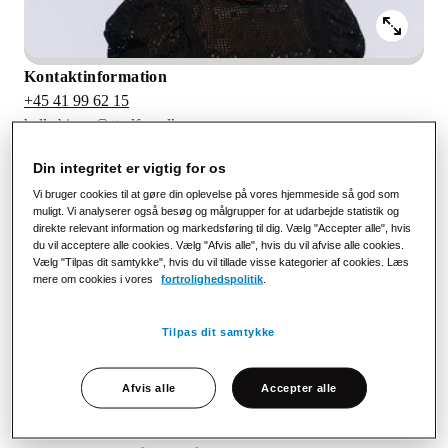
Kontaktinformation
+45 41 99 62 15
helle.bjerre@stralfors.dk
Kontor
Din integritet er vigtig for os
København
Vi bruger cookies til at gøre din oplevelse på vores hjemmeside så god som
Sprog
muligt. Vi analyserer også besøg og målgrupper for at udarbejde statistik og
Dansk, Engelsk
direkte relevant information og markedsføring til dig. Vælg "Accepter alle", hvis
Sociala medier
du vil acceptere alle cookies. Vælg "Afvis alle", hvis du vil afvise alle cookies.
Vælg "Tilpas dit samtykke", hvis du vil tillade visse kategorier af cookies. Læs
LinkedIn
mere om cookies i vores
fortrolighedspolitik
.
Om Helle
Tilpas dit samtykke
Jeg hjælper danske myndigheder med at udvikle og styrke
Afvis alle
Accepter alle
deres borgerkommunikation, så den er effektiv og understøtter
gældende lovgivning, governancekrav og digitale strategier.