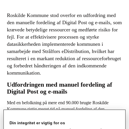
Roskilde Kommune stod overfor en udfordring med
den manuelle fordeling af Digital Post og e-mails, som
krævede betydelige ressourcer og medførte risiko for
fejl. For at effektivisere processen og styrke
datasikkerheden implementerede kommunen i
samarbejde med Strålfors eDistribution, hvilket har
resulteret i en markant reduktion af ressourceforbruget
og forbedret håndteringen af den indkommende
kommunikation.
Udfordringen med manuel fordeling af
Digital Post og e-mails
Med en befolkning på mere end 90.000 brugte Roskilde
Kommune rigtig meget tid på manuel fordeling af den
indkomne kommunikation. Den manuelle fordeling af Digital
Post og e-mails krævede en fuldtidsmedarbejder til at sikre
Din integritet er vigtig for os
korrekt fordeling til de rette modtagerpostkasser.