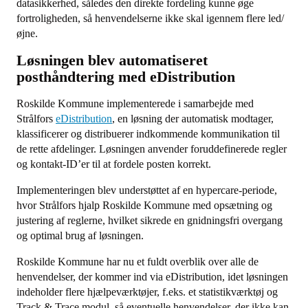
datasikkerhed, således den direkte fordeling kunne øge
fortroligheden, så henvendelserne ikke skal igennem flere led/
øjne.
Løsningen blev automatiseret
posthåndtering med eDistribution
Roskilde Kommune implementerede i samarbejde med
Strålfors
eDistribution
, en løsning der automatisk modtager,
klassificerer og distribuerer indkommende kommunikation til
de rette afdelinger. Løsningen anvender foruddefinerede regler
og kontakt-ID’er til at fordele posten korrekt.
Implementeringen blev understøttet af en hypercare-periode,
hvor Strålfors hjalp Roskilde Kommune med opsætning og
justering af reglerne, hvilket sikrede en gnidningsfri overgang
og optimal brug af løsningen.
Roskilde Kommune har nu et fuldt overblik over alle de
henvendelser, der kommer ind via eDistribution, idet løsningen
indeholder flere hjælpeværktøjer, f.eks. et statistikværktøj og
Track & Trace modul, så eventuelle henvendelser, der ikke kan