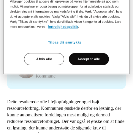
Vi bruger cookies til at gøre din oplevelse på vores hjemmeside så god som
muligt. Vi analyserer også besøg og målgrupper for at udarbejde statistik og
direkte relevant information og markedsføring til dig. Vælg "Accepter alle", hvis
du vil acceptere alle cookies. Vælg "Afvis alle", hvis du vil afvise alle cookies.
Før havde vi en medarbejder dedikeret til at
Vælg "Tilpas dit samtykke", hvis du vil tillade visse kategorier af cookies. Læs
mere om cookies i vores
fortrolighedspolitik
.
læse og fordele Digital Post og e-mails hele
dagen. En stor del af arbejdet bestod i at finde
Tilpas dit samtykke
den rette modtagerpostkasse og håndtere
returneret post, når den var landet forkert.
Afvis alle
Accepter alle
Line Prytz Bregnholt
Digitaliseringskonsulent hos Roskilde
Kommune
Dette resulterede ofte i fejlopfølgninger og et højt
ressourceforbrug. Kommunen ønskede derfor en løsning, der
kunne automatisere fordelingen mest muligt og dermed
reducere ressourceforbruget. Der var også et ønske om at finde
en løsning, der kunne understøtte de stigende krav til