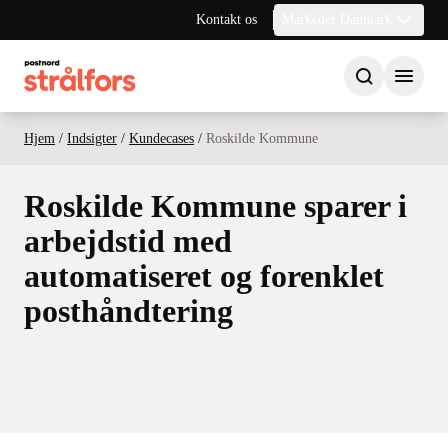
Kontakt os
Markeder Danmark
Hjem
/
Indsigter
/
Kundecases
/
Roskilde Kommune
Roskilde Kommune sparer i
arbejdstid med
automatiseret og forenklet
posthåndtering