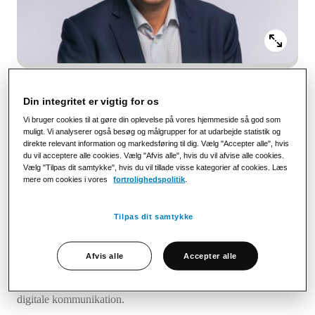
Kontaktinformation
+45 21 97 10 70
Din integritet er vigtig for os
kenneth.lundo@stralfors.dk
Vi bruger cookies til at gøre din oplevelse på vores hjemmeside så god som
Kontor
muligt. Vi analyserer også besøg og målgrupper for at udarbejde statistik og
København
direkte relevant information og markedsføring til dig. Vælg "Accepter alle", hvis
du vil acceptere alle cookies. Vælg "Afvis alle", hvis du vil afvise alle cookies.
Sprog
Vælg "Tilpas dit samtykke", hvis du vil tillade visse kategorier af cookies. Læs
Dansk, Engelsk
mere om cookies i vores
fortrolighedspolitik
.
Sociala medier
LinkedIn
Tilpas dit samtykke
Om Kenneth
Afvis alle
Accepter alle
Jeg hjælper virksomheder og organisationer med at styrke deres
digitale kommunikation.