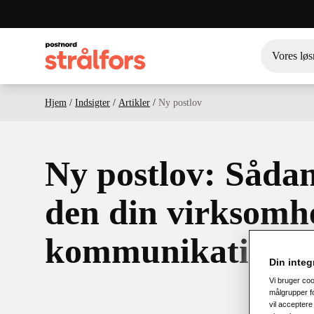
Vores løs
Hjem
/
Indsigter
/
Artikler
/
Ny postlov
Ny postlov: Såda
den din virksomh
kommunikation
Din integr
Vi bruger co
målgrupper fo
vil acceptere 