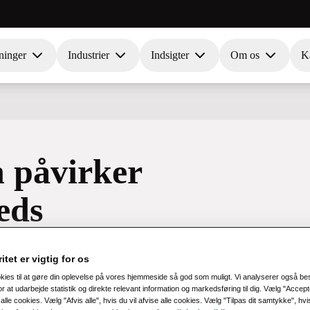
ninger
Industrier
Indsigter
Om os
Ka
n påvirker
eds
itet er vigtig for os
okies til at gøre din oplevelse på vores hjemmeside så god som muligt. Vi analyserer også b
r at udarbejde statistik og direkte relevant information og markedsføring til dig. Vælg "Accepte
alle cookies. Vælg "Afvis alle", hvis du vil afvise alle cookies. Vælg "Tilpas dit samtykke", hvis 