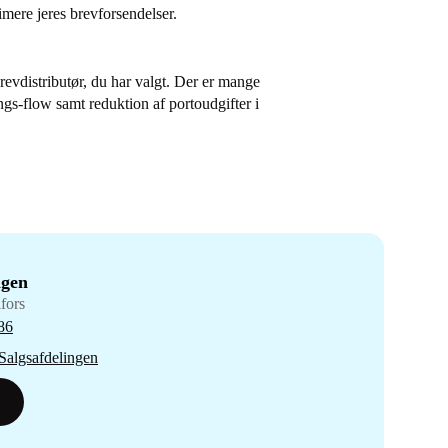
timere
jeres
brevforsendelser.
brevdistributør, du har valgt. Der er mange
ngs-flow samt reduktion af portoudgifter i
ngen
fors
86
algsafdelingen