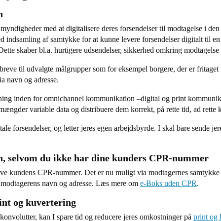
on
yndigheder med at digitalisere deres forsendelser til modtagelse i den 
d indsamling af samtykke for at kunne levere forsendelser digitalt til e
 Dette skaber bl.a. hurtigere udsendelser, sikkerhed omkring modtagelse 
reve til udvalgte målgrupper som for eksempel borgere, der er fritaget f
a navn og adresse.
vning inden for omnichannel kommunikation –digital og print kommunikat
ængder variable data og distribuere dem korrekt, på rette tid, ad rette 
le forsendelser, og letter jeres egen arbejdsbyrde. I skal bare sende jeres
on, selvom du ikke har dine kunders CPR-nummer
 have kundens CPR-nummer. Det er nu muligt via modtagernes samtykke
f modtagerens navn og adresse. Læs mere om
e-Boks uden CPR
.
int og kuvertering
 konvolutter, kan I spare tid og reducere jeres omkostninger
på
print og