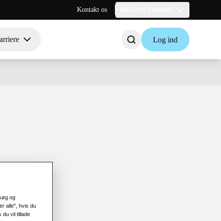
Kontakt os
Markeder Danmark
rriere
Log ind
esøg og
r alle", hvis du
du vil tillade