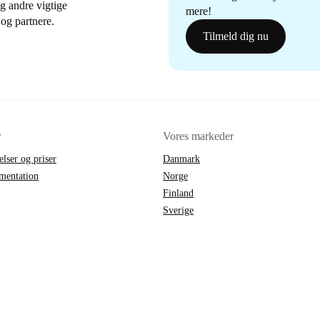
g andre vigtige
mere!
og partnere.
Tilmeld dig nu
r
Vores markeder
elser og priser
Danmark
mentation
Norge
Finland
Sverige