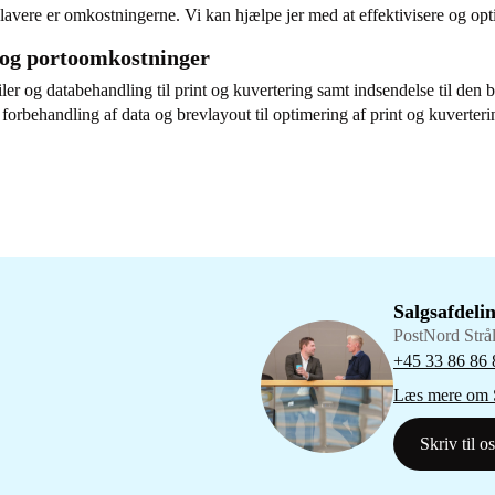
 lavere er omkostningerne. Vi kan hjælpe jer med at effektivisere og op
n og portoomkostninger
ler og databehandling til print og kuvertering samt indsendelse til den 
forbehandling af data og brevlayout til optimering af print og kuverteri
Salgsafdeli
PostNord Strål
+45 33 86 86 
Læs mere om S
Skriv til os