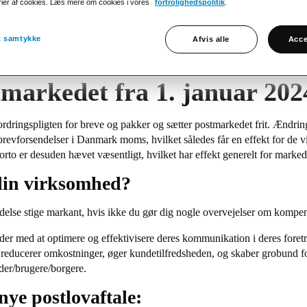
rier af cookies. Læs mere om cookies i vores
fortrolighedspolitik
.
it samtykke
Afvis alle
Acce
markedet fra 1. januar 20
efordringspligten for breve og pakker og sætter postmarkedet frit. Ændri
 brevforsendelser i Danmark moms, hvilket således får en effekt for de 
orto er desuden hævet væsentligt, hvilket har effekt generelt for marked
din virksomhed?
ndelse stige markant, hvis ikke du gør dig nogle overvejelser om komp
er med at optimere og effektivisere deres kommunikation i deres foretr
educerer omkostninger, øger kundetilfredsheden, og skaber grobund 
der/brugere/borgere.
 nye postlovaftale: