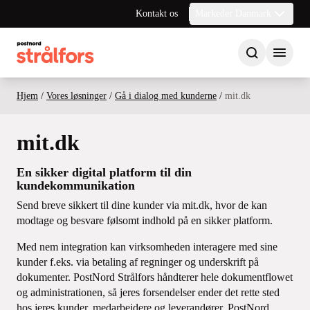
Kontakt os
Markeder Danmark
Hjem
/
Vores løsninger
/
Gå i dialog med kunderne
/
mit.dk
mit.dk
En sikker digital platform til din
kundekommunikation
Send breve sikkert til dine kunder via mit.dk, hvor de kan
modtage og besvare følsomt indhold på en sikker platform.
Med nem integration kan virksomheden interagere med sine
kunder f.eks. via betaling af regninger og underskrift på
dokumenter. PostNord Strålfors håndterer hele dokumentflowet
og administrationen, så jeres forsendelser ender det rette sted
hos jeres kunder, medarbejdere og leverandører. PostNord