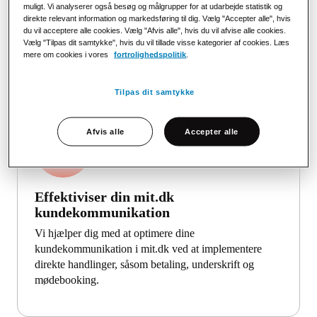
mit.dk er en del af Strålfors Omnichannel platformen,
muligt. Vi analyserer også besøg og målgrupper for at udarbejde statistik og
som giver dig adgang til et selvbetjeningsunivers med
direkte relevant information og markedsføring til dig. Vælg "Accepter alle", hvis
du vil acceptere alle cookies. Vælg "Afvis alle", hvis du vil afvise alle cookies.
overblik over forsendelseslog og statistik. Platformen
Vælg "Tilpas dit samtykke", hvis du vil tillade visse kategorier af cookies. Læs
understøtter også flere kanaler, såsom print, e-mail og
mere om cookies i vores
fortrolighedspolitik
.
SMS.
Tilpas dit samtykke
Afvis alle
Accepter alle
Effektiviser din mit.dk
kundekommunikation
Vi hjælper dig med at optimere dine
kundekommunikation i mit.dk ved at implementere
direkte handlinger, såsom betaling, underskrift og
mødebooking.