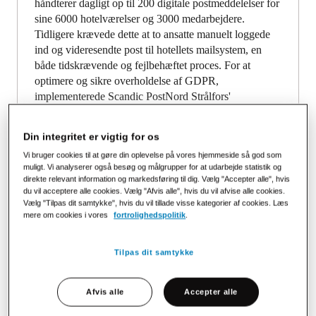
håndterer dagligt op til 200 digitale postmeddelelser for
sine 6000 hotelværelser og 3000 medarbejdere.
Tidligere krævede dette at to ansatte manuelt loggede
ind og videresendte post til hotellets mailsystem, en
både tidskrævende og fejlbehæftet proces. For at
optimere og sikre overholdelse af GDPR,
implementerede Scandic PostNord Strålfors'
eDistributionsløsning. Denne løsning automatiserede
posthåndteringen og frigjorde arbejdskraft til mere
Din integritet er vigtig for os
værdiskabende opgaver.
Vi bruger cookies til at gøre din oplevelse på vores hjemmeside så god som
muligt. Vi analyserer også besøg og målgrupper for at udarbejde statistik og
- Løsningen har vist sig at være mere sikker,
direkte relevant information og markedsføring til dig. Vælg "Accepter alle", hvis
tidsbesparende og har elimineret en træls opgave for
du vil acceptere alle cookies. Vælg "Afvis alle", hvis du vil afvise alle cookies.
Vælg "Tilpas dit samtykke", hvis du vil tillade visse kategorier af cookies. Læs
Scandic og vores medarbejdere, fortæller Gitte
mere om cookies i vores
fortrolighedspolitik
.
Møberg, Country Support Office hos Scandic.
Tilpas dit samtykke
Afvis alle
Accepter alle