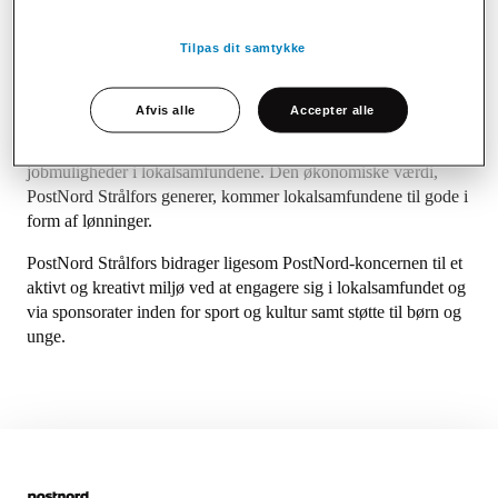
PostNord-koncernen er med aktiviteter i fire nordiske lande en
Tilpas dit samtykke
af Nordens største kommunikations- og logistikvirksomheder.
Vores produktionssteder er placeret i mindre kommuner og
lokalsamfund i Danmark, Sverige, Norge og Finland.
Afvis alle
Accepter alle
PostNord Strålfors er en vigtig arbejdsgiver, der tilbyder
jobmuligheder i lokalsamfundene. Den økonomiske værdi,
PostNord Strålfors generer, kommer lokalsamfundene til gode i
form af lønninger.
PostNord Strålfors bidrager ligesom PostNord-koncernen til et
aktivt og kreativt miljø ved at engagere sig i lokalsamfundet og
via sponsorater inden for sport og kultur samt støtte til børn og
unge.