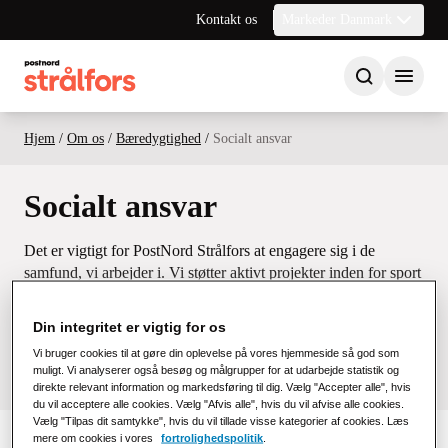
Kontakt os
Markeder Danmark
Hjem
/
Om os
/
Bæredygtighed
/
Socialt ansvar
Socialt ansvar
Det er vigtigt for PostNord Strålfors at engagere sig i de
samfund, vi arbejder i. Vi støtter aktivt projekter inden for sport
og kultur, især for børn og unge.
Din integritet er vigtig for os
Vi bruger cookies til at gøre din oplevelse på vores hjemmeside så god som
muligt. Vi analyserer også besøg og målgrupper for at udarbejde statistik og
direkte relevant information og markedsføring til dig. Vælg "Accepter alle", hvis
du vil acceptere alle cookies. Vælg "Afvis alle", hvis du vil afvise alle cookies.
Vælg "Tilpas dit samtykke", hvis du vil tillade visse kategorier af cookies. Læs
mere om cookies i vores
fortrolighedspolitik
.