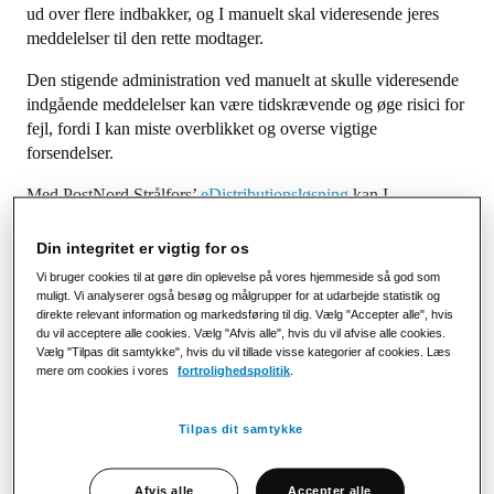
ud over flere indbakker, og I manuelt skal videresende jeres
meddelelser til den rette modtager.
Den stigende administration ved manuelt at skulle videresende
indgående meddelelser kan være tidskrævende og øge risici for
fejl, fordi I kan miste overblikket og overse vigtige
forsendelser.
Med PostNord Strålfors’
eDistributionsløsning
kan I
klassificere og distribuere al indgående kommunikation til den
rette modtager internt i organisationen i realtid.
Din integritet er vigtig for os
Vi bruger cookies til at gøre din oplevelse på vores hjemmeside så god som
Spar tid og undgå besværet ved manuel
muligt. Vi analyserer også besøg og målgrupper for at udarbejde statistik og
videresendelse
direkte relevant information og markedsføring til dig. Vælg "Accepter alle", hvis
du vil acceptere alle cookies. Vælg "Afvis alle", hvis du vil afvise alle cookies.
Vælg "Tilpas dit samtykke", hvis du vil tillade visse kategorier af cookies. Læs
Ved at automatisere jeres
distribution af e-Boks beskeder
,
mere om cookies i vores
fortrolighedspolitik
.
slipper I for besværet ved manuel videresendelse. Det kan gøre
jeres arbejdsgange mere effektive og tidsbesparende, og
betyder at I kan fokusere på vigtigere opgaver, mens PostNord
Tilpas dit samtykke
Strålfors håndterer distributionen af jeres e-Boks forsendelser.
Afvis alle
Accepter alle