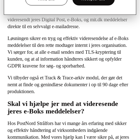
Videresend jeres e-boks sikkert
Med PostNord Strålfors’
Autoforward løsning
kan I få
videresendt jeres Digital Post, e-Boks, og mit.dk meddelelser
direkte til en selvvalgt e-mailadresse.
Løsningen sikrer en tryg og effektiv videresendelse af e-Boks
meddelelser til den rette modtager internt i jeres organisation.
Vi sørger for, at alle e-mail sendes med TLS-kryptering til
kunden, og at al information håndteres sikkert og opfylder
GDPR kravene for søg- og sporbarhed.
Vi tilbyder også et Track & Trace-arkiv modul, der gør det
nemt at finde og genindlæse dokumenter i op til 90 dage efter
produktionen.
Skal vi hjælpe jer med at videresende
jeres e-Boks meddelelser?
Hos PostNord Strålfors har vi mange års erfaring med sikker
og effektiv håndtering af virksomheders indgående
kommunikation. Med vores hjælp kan I være sikre på, at jeres