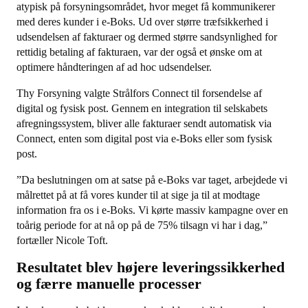
atypisk på forsyningsområdet, hvor meget få kommunikerer
med deres kunder i e-Boks. Ud over større træfsikkerhed i
udsendelsen af fakturaer og dermed større sandsynlighed for
rettidig betaling af fakturaen, var der også et ønske om at
optimere håndteringen af ad hoc udsendelser.
Thy Forsyning valgte Strålfors Connect til forsendelse af
digital og fysisk post. Gennem en integration til selskabets
afregningssystem, bliver alle fakturaer sendt automatisk via
Connect, enten som digital post via e-Boks eller som fysisk
post.
”Da beslutningen om at satse på e-Boks var taget, arbejdede vi
målrettet på at få vores kunder til at sige ja til at modtage
information fra os i e-Boks. Vi kørte massiv kampagne over en
toårig periode for at nå op på de 75% tilsagn vi har i dag,”
fortæller Nicole Toft.
Resultatet blev højere leveringssikkerhed
og færre manuelle processer