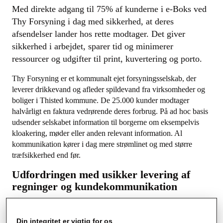
Med direkte adgang til 75% af kunderne i e-Boks ved
Thy Forsyning i dag med sikkerhed, at deres
afsendelser lander hos rette modtager. Det giver
sikkerhed i arbejdet, sparer tid og minimerer
ressourcer og udgifter til print, kuvertering og porto.
Thy Forsyning er et kommunalt ejet forsyningsselskab, der
leverer drikkevand og afleder spildevand fra virksomheder og
boliger i Thisted kommune. De 25.000 kunder modtager
halvårligt en faktura vedrørende deres forbrug. På ad hoc basis
udsender selskabet information til borgerne om eksempelvis
kloakering, møder eller anden relevant information. Al
kommunikation kører i dag mere strømlinet og med større
træfsikkerhed end før.
Udfordringen med usikker levering af
regninger og kundekommunikation
Thy Forsyning havde allerede bevæget sig hen mod en mere
effektiv udsendelse af fakturaer og håndterede størstedelen af
Din integritet er vigtig for os