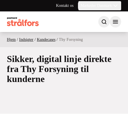
Kontakt os
Markeder Danmark
Hjem
/
Indsigter
/
Kundecases
/
Thy Forsyning
Sikker, digital linje direkte
fra Thy Forsyning til
kunderne