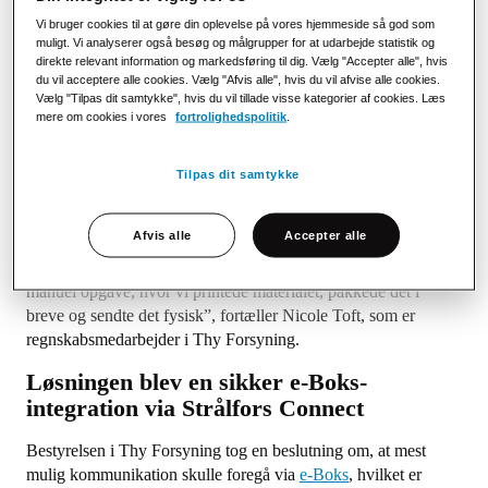
udsendelserne via mail. Desværre skete det jævnligt, at e-mails
Vi bruger cookies til at gøre din oplevelse på vores hjemmeside så god som
havnede i uønsket mail hos modtageren eller blev overset i
muligt. Vi analyserer også besøg og målgrupper for at udarbejde statistik og
mængden af øvrige mails. Det betød, at nogle kunder først
direkte relevant information og markedsføring til dig. Vælg "Accepter alle", hvis
du vil acceptere alle cookies. Vælg "Afvis alle", hvis du vil afvise alle cookies.
reagerede, når de modtog en rykker. Desuden var fysiske
Vælg "Tilpas dit samtykke", hvis du vil tillade visse kategorier af cookies. Læs
forsendelser tidskrævende og krævede udprintning, frankering
mere om cookies i vores
fortrolighedspolitik
.
og aflevering til distribution hos PostNord
”Der var stor usikkerhed forbundet med udsendelsen af breve
Tilpas dit samtykke
og e-mails. Jeg har flere gange siddet med en kunde i røret,
som mente ikke at have modtaget en regning fra os. Det blev
Afvis alle
Accepter alle
hurtigt påstand mod påstand, og vi havde brug for en anden
løsning. Når der skulle breve afsted var det også en meget
manuel opgave, hvor vi printede materialet, pakkede det i
breve og sendte det fysisk”, fortæller Nicole Toft, som er
regnskabsmedarbejder i Thy Forsyning.
Løsningen blev en sikker e-Boks-
integration via Strålfors Connect
Bestyrelsen i Thy Forsyning tog en beslutning om, at mest
mulig kommunikation skulle foregå via
e-Boks
, hvilket er