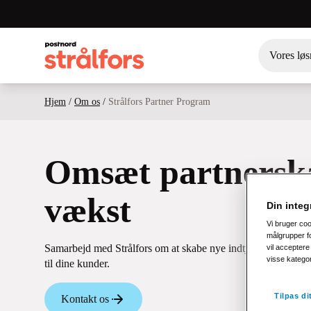
Vores løs
Hjem
/
Om os
/
Strålfors Partner Program
Omsæt partnerska
vækst
Din integr
Vi bruger co
målgrupper fo
Samarbejd med Strålfors om at skabe nye indtjeningsmuligh
vil acceptere 
visse katego
til dine kunder.
Tilpas d
Kontakt os