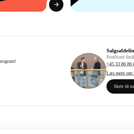
Salgsafdeli
PostNord Strål
rprogram!
+45 33 86 86 
Læs mere om S
Skriv til os