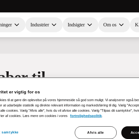
ninger
Industrier
Indsigter
Om os
Ka
ber til
itet er vigtig for os
okies til at gøre din oplevelse på vores hjemmeside så god som muligt. Vi analyserer også b
r at udarbejde statistik og direkte relevant information og markedsføring til dig. Vælg "Accepte
eder og levere endnu mere værdi
alle cookies. Vælg "Afvis alle", hvis du vil afvise alle cookies. Vælg "Tilpas dit samtykke", hvis 
rier af cookies. Læs mere om cookies i vores
fortrolighedspolitik
.
it samtykke
Afvis alle
Acce