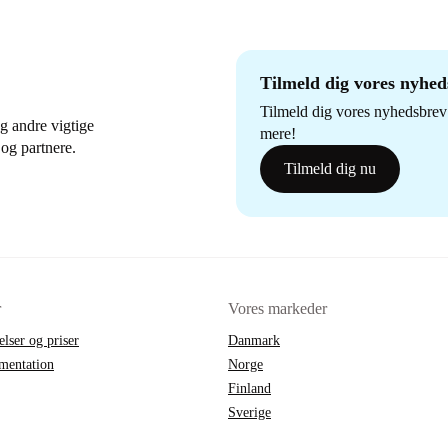
Tilmeld dig vores nyhe
Tilmeld dig vores nyhedsbrev 
g andre vigtige
mere!
og partnere.
Tilmeld dig nu
r
Vores markeder
elser og priser
Danmark
mentation
Norge
Finland
Sverige