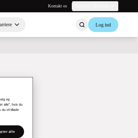
Kontakt os
Markeder Danmark
rriere
Log ind
esøg og
r alle", hvis du
du vil tillade
pter alle