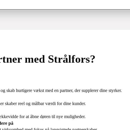
rtner med Strålfors?
 og skab hurtigere vækst med en partner, der supplerer dine styrker.
er skaber reel og målbar værdi for dine kunder.
kkevidde for at åbne døren til nye muligheder.
dere på
t virksomhed med fokus på langsigtede partnerskaber.