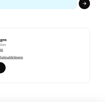
ngen
fors
86
algsafdelingen