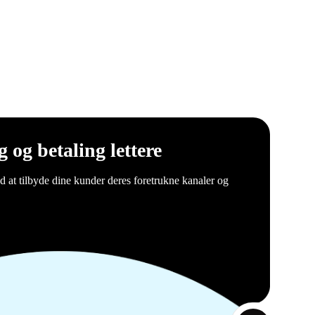
 og betaling lettere
d at tilbyde dine kunder deres foretrukne kanaler og