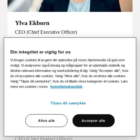
Ylva Ekborn
CEO (
Chief Executive Officer)
Din integritet er vigtig for os
Vi bruger cookies til at gøre din oplevelse på vores hjemmeside så god som
muligt. Vi analyserer også besøg og målgrupper for at udarbejde statistik og
direkte relevant information og markedsføring til dig. Vælg "Accepter alle", hvis
du vil acceptere alle cookies. Vælg "Afvis alle", hvis du vil afvise alle cookies.
Vælg "Tilpas dit samtykke", hvis du vil tillade visse kategorier af cookies. Læs
mere om cookies i vores
fortrolighedspolitik
.
Tilpas dit samtykke
Afvis alle
Accepter alle
Mattias Norén
CPO (Chief Product Officer)