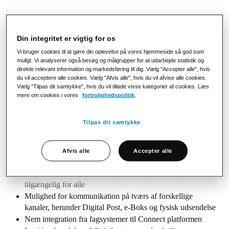
Vores komplette skoleløsning giver jer mulighed for at
kommunikere sikkert og effektivt med studerende,
Din integritet er vigtig for os
lærere og medarbejdere på tværs af forskellige kanaler
Vi bruger cookies til at gøre din oplevelse på vores hjemmeside så god som
til en attraktiv pris. Det vil sige, at I sparer tid og
muligt. Vi analyserer også besøg og målgrupper for at udarbejde statistik og
direkte relevant information og markedsføring til dig. Vælg "Accepter alle", hvis
opretholder høj sikkerhed, så I kan fokusere på det
du vil acceptere alle cookies. Vælg "Afvis alle", hvis du vil afvise alle cookies.
vigtigste - eleverne.
Vælg "Tilpas dit samtykke", hvis du vil tillade visse kategorier af cookies. Læs
mere om cookies i vores
fortrolighedspolitik
.
Hos PostNord Strålfors tilbyder vi:
Tilpas dit samtykke
En alt-i-en løsning, der samler og optimerer al indgående
og udgående digital kommunikation på en enkelt platform
Automatisk tømning af Digital Post og samlet overblik over
Afvis alle
Accepter alle
alle forsendelser, uanset afsendersystem
Høj sikkerhed og attraktive priser, der gør løsningen
tilgængelig for alle
Mulighed for kommunikation på tværs af forskellige
kanaler, herunder Digital Post, e-Boks og fysisk udsendelse
Nem integration fra fagsystemer til Connect platformen