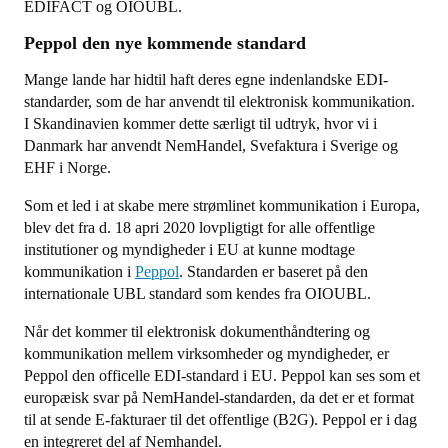
EDIFACT og OIOUBL.
Peppol den nye kommende standard
Mange lande har hidtil haft deres egne indenlandske EDI-
standarder, som de har anvendt til elektronisk kommunikation.
I Skandinavien kommer dette særligt til udtryk, hvor vi i
Danmark har anvendt NemHandel, Svefaktura i Sverige og
EHF i Norge.
Som et led i at skabe mere strømlinet kommunikation i Europa,
blev det fra d. 18 apri 2020 lovpligtigt for alle offentlige
institutioner og myndigheder i EU at kunne modtage
kommunikation i
Peppol
. Standarden er baseret på den
internationale UBL standard som kendes fra OIOUBL.
Når det kommer til elektronisk dokumenthåndtering og
kommunikation mellem virksomheder og myndigheder, er
Peppol den officelle EDI-standard i EU. Peppol kan ses som et
europæisk svar på NemHandel-standarden, da det er et format
til at sende E-fakturaer til det offentlige (B2G). Peppol er i dag
en integreret del af Nemhandel.