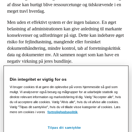
af disse kan hurtigt blive ressourcetunge og tidskrævende i en
meget travl hverdag.
Men uden et effektivt system er der ingen balance. En øget
belastning af administrationen kan give anledning til markante
konsekvenser og udfordringer på sigt. Dette kan indebære øget
risiko for fejlindtastning, manglende eller forsinket
dokumenthåndtering, mindre kontrol, tab af forretningskritisk
data og dokumenter mv. Alt sammen noget som kan have en
negativ virkning på jeres bundlinje.
Automatisering af jeres elektroniske kommunikation og
dokumenthåndtering ved hjælp af en EDI-løsning, kan hjælpe
Din integritet er vigtig for os
jer med at vinde økonomiske besparelser og genvinde
Vi bruger cookies til at gøre din oplevelse på vores hjemmeside så god som
effektiviteten i hverdagen.
muligt. Vi analyserer også besøg og målgrupper for at udarbejde statistik og
direkte relevant information og markedsføring til dig. Vælg "Accepter alle", hvis
Hvad er EDI?
du vil acceptere alle cookies. Vælg "Afvis alle", hvis du vil afvise alle cookies.
Vælg "Tilpas dit samtykke", hvis du vil tillade visse kategorier af cookies. Læs
mere om cookies i vores
fortrolighedspolitik
.
Som myndighed, virksomhed og samhandelspartner kan der
forekomme meget indbyrdes kommunikation mellem
forskellige systemer og aktører. Electronic Data Interchange
Tilpas dit samtykke