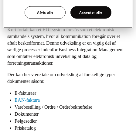
(EDI) indebærer processen, hvor forretningstranskationer og
data transmitteres fra et ERP-system til et andet.
Afvis alle
Accepter alle
Hvad er EDI system?
Kort fortalt kan et EDI system forstås som et elektronisk
samhandels system, hvor al kommunikation foregår over et
aftalt beskedformat. Denne udveksling er en vigtig del af
særlige processer indenfor Business Integration Management
som omfatter elektronisk udveksling af data og
forretningstransaktioner.
Der kan her være tale om udveksling af forskellige typer
dokumenter såsom:
E-fakturaer
EAN-faktura
Varebestilling / Ordre / Ordrebekræftelse
Dokumenter
Følgesedler
Priskatalog