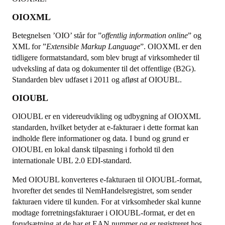
OIOXML
Betegnelsen ’OIO’ står for ”
offentlig information online
” og
XML for ”
Extensible Markup Language
”. OIOXML er den
tidligere formatstandard, som blev brugt af virksomheder til
udveksling af data og dokumenter til det offentlige (B2G).
Standarden blev udfaset i 2011 og afløst af OIOUBL.
OIOUBL
OIOUBL er en videreudvikling og udbygning af OIOXML
standarden, hvilket betyder at e-fakturaer i dette format kan
indholde flere informationer og data. I bund og grund er
OIOUBL en lokal dansk tilpasning i forhold til den
internationale UBL 2.0 EDI-standard.
Med OIOUBL konverteres e-fakturaen til OIOUBL-format,
hvorefter det sendes til NemHandelsregistret, som sender
fakturaen videre til kunden. For at virksomheder skal kunne
modtage forretningsfakturaer i OIOUBL-format, er det en
forudsætning at de har et EAN nummer og er registreret hos