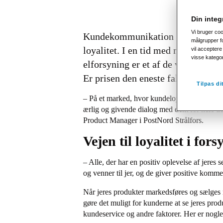
Din integr
Vi bruger co
Kundekommunikation er en af de vi
målgrupper fo
loyalitet. I en tid med mange urol
vil acceptere 
visse katego
elforsyning er et af de vigtigste 
Er prisen den eneste faktor, der a
Tilpas d
– På et marked, hvor kundeloyalitet længe har 
ærlig og givende dialog med dem for hele tid
Product Manager i PostNord Strålfors.
Vejen til loyalitet i fo
– Alle, der har en positiv oplevelse af jeres
og venner til jer, og de giver positive kom
Når jeres produkter markedsføres og sælges 
gøre det muligt for kunderne at se jeres prod
kundeservice og andre faktorer. Her er nogl