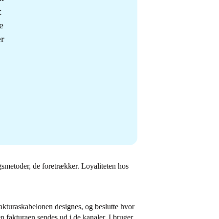
t
e
er
ingsmetoder, de foretrækker. Loyaliteten hos
akturaskabelonen designes, og beslutte hvor
 fakturaen sendes ud i de kanaler, I bruger.