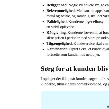
Beliggenhed
: Nogle vil hellere vælge e
Bekvemmelighed
: Med smarte apps kan 
forstå og betale, og samtidig skal det være
Pålidelighed
: Kunderne tager elforsyning
en stabil oplevelse.
Rådgivning
: Kunderne forventer, at for
sikre prisen i perioder med store prisuds
Tilgængelighed
: Kundeservice skal være
Gamification
: Opret f.eks. et kundeloya
fortsætte som kunder hos netop jer.
Sørg for at kunden blive
I opdager det ikke, når kunden søger andre 
kunderne, tiltræk deres opmærksomhed, og øg 