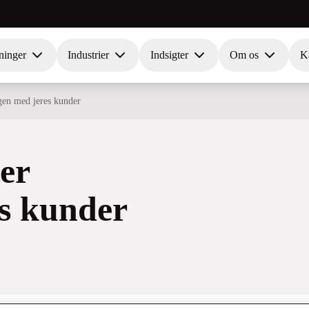
ninger
Industrier
Indsigter
Om os
Ka
ogen med jeres kunder
ker
es kunder