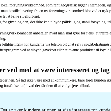
n lokal forsyningsvirksomhed, som rent geografisk ligger i nærheden, 
man bestille levering fra en ny forsyningsvirksomhed blot ved et tryk p
 let at følge sit elforbrug.
 for givet, og den, der ikke kan tilbyde pålidelig og stabil forsyning, tab
syningsvirksomheden anbefaler, hvad man skal gøre for f.eks. at træffe 
ving.
 lettilgængelig for kunderne via telefon og chat selv i spidsbelastnings
litetsprogram ved at tilbyde gavekort eller relevante produkter til loyal
r ved med at være interesseret og tag i
steder hen. Så lad ikke være med at kommunikere, bare fordi kunden ikk
forståelsen af, hvad der får dem til at vælge jeres tilbud.
Det styrker kunderelationen at vise interesse for kunde