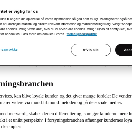
itet er vigtig for os
okies til at gøre din oplevelse på vores hjemmeside så god som muligt. Vi analyserer også b
gtigste og mest kritiske faktorer, når det handler om a
r at udarbejde statistik og direkte relevant information og markedsføring til dig. Vælg "Accepte
igheder er det en af de største udfordringer for aktører
alle cookies. Vælg "Afvis alle", hvis du vil afvise alle cookies. Vælg "Tilpas dit samtykke", hvis 
rier af cookies. Læs mere om cookies i vores
fortrolighedspolitik
.
spørgsmål i samfundet. Men er kunderne ligeglade med, h
fgør, hvilken leverandør man vælger?
it samtykke
Afvis alle
Acce
glimtet ved sit fravær, har I som leverandør gode muligheder for at skill
en at vide, hvad vej vinden blæser, og hvilke forventninger de har til j
rsyningsbranchen
 services, kan blive loyale kunder, og det giver mange fordele: De vender
mentarer videre via mund-til-mund-metoden og på de sociale medier.
med merværdi, skabes der en differentiering, som gør kunderne mere lo
ukt i et unikt perspektiv. I forsyningsbranchen afhænger kundernes loyal
e eksempler: