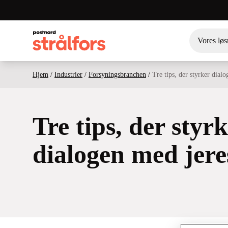
Vores løs
Hjem
/
Industrier
/
Forsyningsbranchen
/
Tre tips, der styrker dial
Tre tips, der styr
dialogen med jer