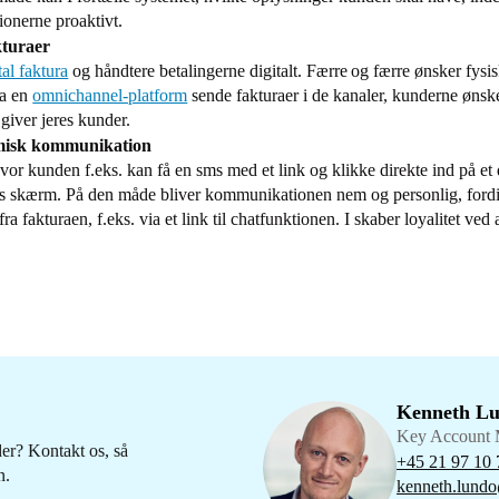
ionerne proaktivt.
kturaer
tal faktura
og håndtere betalingerne digitalt. Færre og færre ønsker fysis
ia en
omnichannel-platform
sende fakturaer i de kanaler, kunderne ønsker
giver jeres kunder.
amisk kommunikation
r kunden f.eks. kan få en sms med et link og klikke direkte ind på et d
rens skærm. På den måde bliver kommunikationen nem og personlig, for
fakturaen, f.eks. via et link til chatfunktionen. I skaber loyalitet ved 
Kenneth L
Key Account 
er? Kontakt os, så
+45 21 97 10 
n.
kenneth.lundo