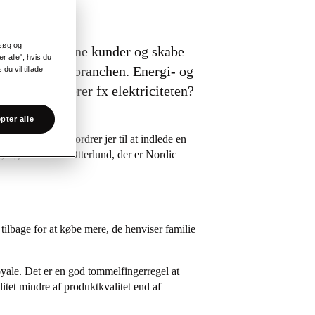
esøg og
t fastholde sine kunder og skabe
r alle", hvis du
ne i forsyningsbranchen. Energi- og
du vil tillade
vem der leverer fx elektriciteten?
pter alle
e jer ud. Vi opfordrer jer til at indlede en
er, siger Thomas Otterlund, der er Nordic
 tilbage for at købe mere, de henviser familie
yale. Det er en god tommelfingerregel at
itet mindre af produktkvalitet end af