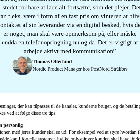
i stedet for bare at lade alt fortsætte, som det plejer. De
kan f.eks. være i form af en fast pris om vinteren at bliv
ontaktet af sin leverandør via en digital besked, hvis d
er noget, man skal være opmærksom på, eller måske
endda en telefonopringning nu og da. Det er vigtigt at
arbejde aktivt med kommunikation
Thomas Otterlund
Nordic Product Manager hos PostNord Strålfors
løsninger, der kan tilpasses til de kanaler, kunderne bruger, og de betal
es ved at følge disse tre tips:
n personlig
nen med jeres kunder skal se ud. For eksempel ved at styre hvordan f
måde kan I fortælle systemet, hvilke oplysninger kunden skal have, inden