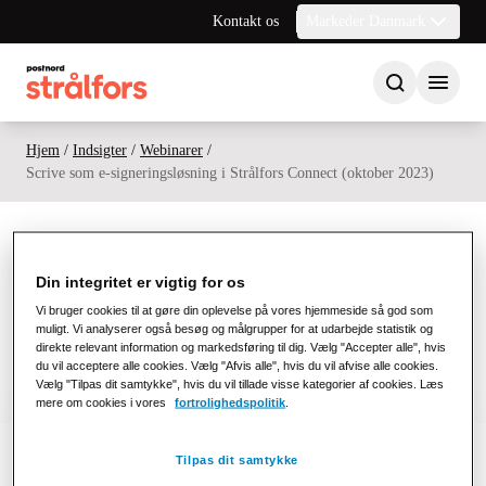
Kontakt os
Markeder Danmark
Hjem
/
Indsigter
/
Webinarer
/
Scrive som e-signeringsløsning i Strålfors Connect (oktober 2023)
Link til webinar video
Din integritet er vigtig for os
Vi bruger cookies til at gøre din oplevelse på vores hjemmeside så god som
muligt. Vi analyserer også besøg og målgrupper for at udarbejde statistik og
Til webinar video
direkte relevant information og markedsføring til dig. Vælg "Accepter alle", hvis
du vil acceptere alle cookies. Vælg "Afvis alle", hvis du vil afvise alle cookies.
Vælg "Tilpas dit samtykke", hvis du vil tillade visse kategorier af cookies. Læs
mere om cookies i vores
fortrolighedspolitik
.
Tilpas dit samtykke