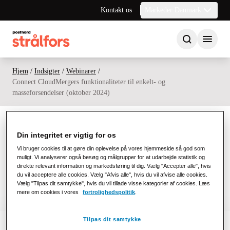
Kontakt os
Markeder Danmark
Hjem
/
Indsigter
/
Webinarer
/
Connect CloudMergers funktionaliteter til enkelt- og
masseforsendelser (oktober 2024)
Din integritet er vigtig for os
Link til webinar video
Vi bruger cookies til at gøre din oplevelse på vores hjemmeside så god som
muligt. Vi analyserer også besøg og målgrupper for at udarbejde statistik og
direkte relevant information og markedsføring til dig. Vælg "Accepter alle", hvis
Til webinar video
du vil acceptere alle cookies. Vælg "Afvis alle", hvis du vil afvise alle cookies.
Vælg "Tilpas dit samtykke", hvis du vil tillade visse kategorier af cookies. Læs
mere om cookies i vores
fortrolighedspolitik
.
Tilpas dit samtykke