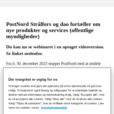
PostNord Strålfors og dao fortæller om
nye produkter og services (offentlige
myndigheder)
Du kan nu se webinaret i en optaget videoversion.
Se linket nedenfor.
Fra d. 30. december 2025 stopper PostNord med at omdele
breve. Herefter vil dao være den eneste landsdækkende
brevdistributør på markedet i Danmark.
Din integritet er vigtig for os
Vi modtager mange spørgsmål fra myndigheder som er usikre
Vi bruger cookies til at gøre din oplevelse på vores hjemmeside så god som
på, hvad dette kommer til at betyde i praksis og hvordan de
muligt. Vi analyserer også besøg og målgrupper for at udarbejde statistik og
direkte relevant information og markedsføring til dig. Vælg "Accepter alle", hvis
skal håndtere deres fysiske post fremover.
du vil acceptere alle cookies. Vælg "Afvis alle", hvis du vil afvise alle cookies.
Vælg "Tilpas dit samtykke", hvis du vil tillade visse kategorier af cookies. Læs
Vi har inviteret dao til at deltage i webinaret sammen med os,
mere om cookies i vores
fortrolighedspolitik
.
hvor vi vil vi besvare de oftest stillede spørgsmål, ligesom vi vil