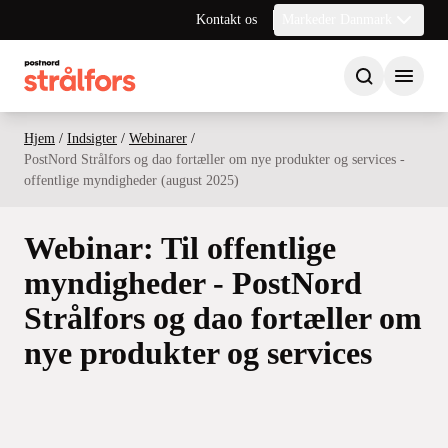
Kontakt os
Markeder Danmark
Hjem
/
Indsigter
/
Webinarer
/
PostNord Strålfors og dao fortæller om nye produkter og services -
offentlige myndigheder (august 2025)
Webinar: Til offentlige
myndigheder - PostNord
Strålfors og dao fortæller om
nye produkter og services