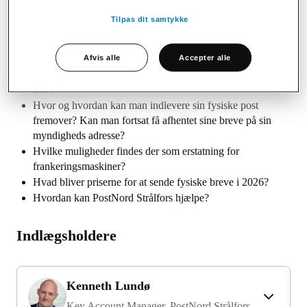
komme ind på flere af dao’s nye produkter, der lanceres hen
Tilpas dit samtykke
over sommeren.
På webinaret kommer vi ind på følgende:
Afvis alle
Accepter alle
Hvilke konvolutter kan jeg bruge og er der særlige krav til
disse?
Hvor og hvordan kan man indlevere sin fysiske post
fremover? Kan man fortsat få afhentet sine breve på sin
myndigheds adresse?
Hvilke muligheder findes der som erstatning for
frankeringsmaskiner?
Hvad bliver priserne for at sende fysiske breve i 2026?
Hvordan kan PostNord Strålfors hjælpe?
Indlægsholdere
Kenneth Lundø
Key Account Manager, PostNord Strålfors