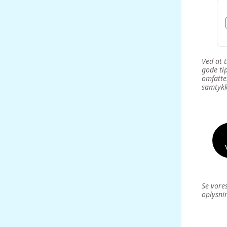
Ved at 
gode tip
omfatte
samtykke
Se vore
oplysni