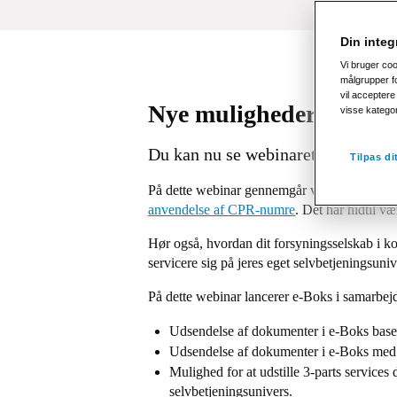
Din integr
Vi bruger co
målgrupper fo
vil acceptere 
Nye muligheder med e-
visse katego
Du kan nu se webinaret i en optage
Tilpas d
På dette webinar gennemgår vi i samarbejd
anvendelse af CPR-numre
. Det har hidtil 
Hør også, hvordan dit forsyningsselskab i 
servicere sig på jeres eget selvbetjeningsuniv
På dette webinar lancerer e-Boks i samarbe
Udsendelse af dokumenter i e-Boks base
Udsendelse af dokumenter i e-Boks med ha
Mulighed for at udstille 3-parts services
selvbetjeningsunivers.