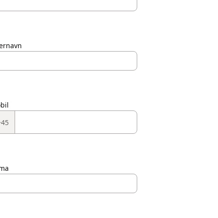
ternavn
bil
+45
rma