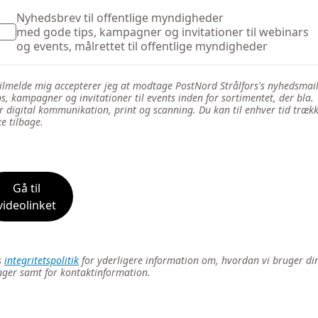
Nyhedsbrev til offentlige myndigheder
med gode tips, kampagner og invitationer til webinars
og events, målrettet til offentlige myndigheder
tilmelde mig accepterer jeg at modtage PostNord Strålfors's nyhedsmai
s, kampagner og invitationer til events inden for sortimentet, der bla.
r digital kommunikation, print og scanning. Du kan til enhver tid trækk
 tilbage.‌
Gå til
videolinket
s
integritetspolitik
for yderligere information om, hvordan vi bruger di
nger samt for kontaktinformation.