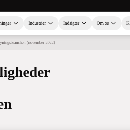
ninger
Industrier
Indsigter
Om os
Ka
syningsbranchen (november 2022)
ligheder
en