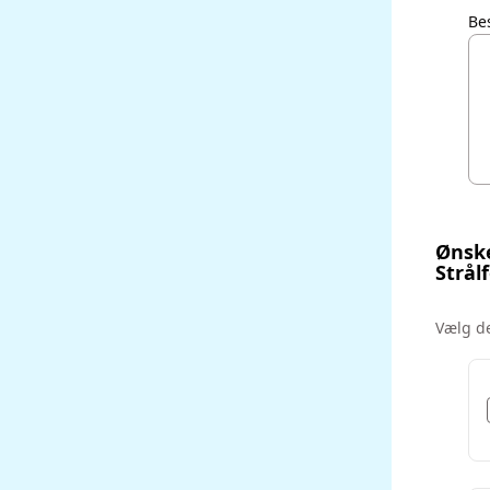
Be
Ønske
Strål
‌Vælg d