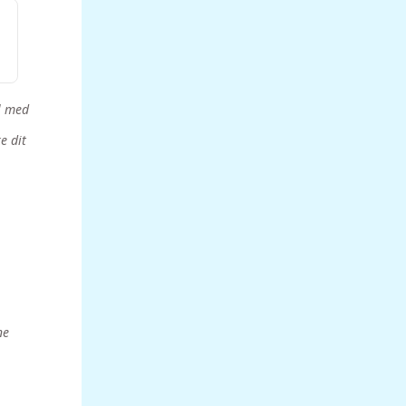
l med
e dit
ne