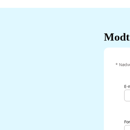
Modta
‌* Nødv
E-
Fo