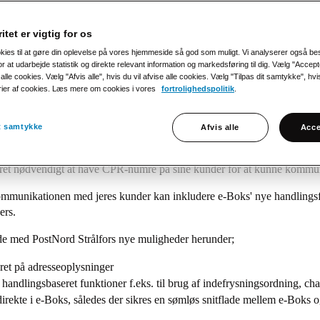
itet er vigtig for os
okies til at gøre din oplevelse på vores hjemmeside så god som muligt. Vi analyserer også b
r at udarbejde statistik og direkte relevant information og markedsføring til dig. Vælg "Accepte
alle cookies. Vælg "Afvis alle", hvis du vil afvise alle cookies. Vælg "Tilpas dit samtykke", hvis 
Boks for forsyningsbranchen
rier af cookies. Læs mere om cookies i vores
fortrolighedspolitik
.
t videoversion. Se linket nedenfor.
it samtykke
Afvis alle
Acce
e med e-Boks, hvordan forsyningsselskaber nu kan kommunikere med de
været nødvendigt at have CPR-numre på sine kunder for at kunne kommu
kommunikationen med jeres kunder kan inkludere e-Boks' nye handlings
ers.
jde med PostNord Strålfors nye muligheder herunder;
ret på adresseoplysninger
ndlingsbaseret funktioner f.eks. til brug af indefrysningsordning, chat
 direkte i e-Boks, således der sikres en sømløs snitflade mellem e-Boks 