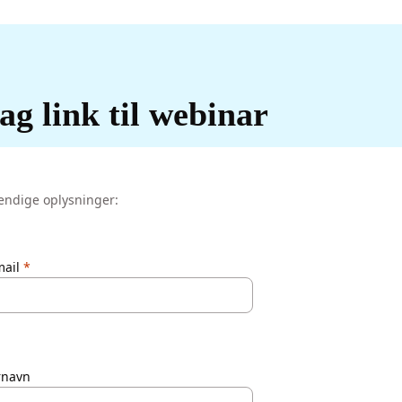
g link til webinar
endige oplysninger:
mail
rnavn