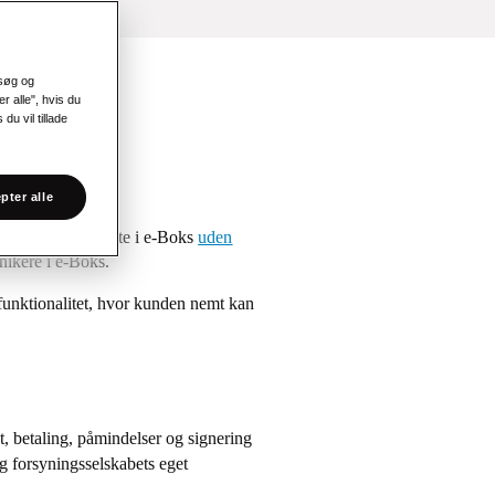
esøg og
r alle", hvis du
du vil tillade
pter alle
res kunder direkte i e-Boks
uden
nikere i e-Boks.
funktionalitet, hvor kunden nemt kan
, betaling, påmindelser og signering
og forsyningsselskabets eget