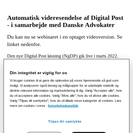
Automatisk videresendelse af Digital Post
- i samarbejde med Danske Advokater
Du kan nu se webinaret i en optaget videoversion. Se
linket nedenfor.
Den nye Digital Post løsning (NgDP) gik live i marts 2022.
Denne nye hverdag har betydet store udfordringer for de
danske virksomheder, og især i advokatbranchen.
Din integritet er vigtig for os
Det er tidskrævende at skulle videresende meddelelser manuelt
Vi bruger cookies til at gøre din oplevelse på vores hjemmeside så god som
muligt. Vi analyserer også besøg og målgrupper for at udarbejde statistik og
fra de digitale postkasser. Derudover er det en stor udfordring
direkte relevant information og markedsføring til dig. Vælg "Accepter alle", hvis
at meddelelser, som sendes på denne måde, bliver sendt
du vil acceptere alle cookies. Vælg "Afvis alle", hvis du vil afvise alle cookies.
ukrypteret til eget mailsystem.
Vælg "Tilpas dit samtykke", hvis du vil tillade visse kategorier af cookies. Læs
mere om cookies i vores
fortrolighedspolitik
.
På dette webinar fortæller PostNord Strålfors i samarbejde med
Danske Advokater mere om, hvordan Strålfors har hjulpet
Tilpas dit samtykke
rigtig mange virksomheder med automatisk
videresendelse af
e-Boks Erhverv meddelelser
og Digital Post. Desuden vil du