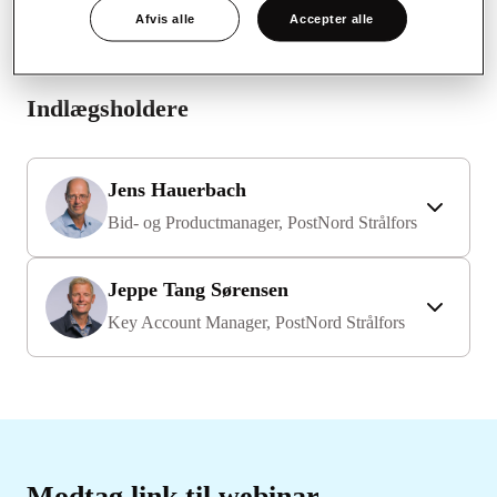
også få mere information om, hvordan du som
Afvis alle
Accepter alle
advokatvirksomhed nemt kommer i gang på vores løsning da
vi bl.a. giver en instruktion i onboarding processen.
Indlægsholdere
Jens Hauerbach
Bid- og Productmanager, PostNord Strålfors
Jeppe Tang Sørensen
Key Account Manager, PostNord Strålfors
Modtag link til webinar