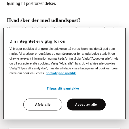
løsning til postforsendelser.
Hvad sker der med udlandspost?
Danmark har tilsluttet sig Verdenspostkonventionen, der sikrer,
at man kan sende post på tværs af landegrænser. Den danske
regering er derfor forpligtet til at sikre, at post både kan sendes
Din integritet er vigtig for os
til og fra Danmark. For at opretholde dette udbydes opgaven
Vi bruger cookies til at gøre din oplevelse på vores hjemmeside så god som
blandt postvirksomhederne. Indtil årsskiftet varetages opgaven
muligt. Vi analyserer også besøg og målgrupper for at udarbejde statistik og
direkte relevant information og markedsføring til dig. Vælg "Accepter alle", hvis
af PostNord, men det er endnu ikke afgjort, hvem der derefter
du vil acceptere alle cookies. Vælg "Afvis alle", hvis du vil afvise alle cookies.
overtager ansvaret.
Vælg "Tilpas dit samtykke", hvis du vil tillade visse kategorier af cookies. Læs
mere om cookies i vores
fortrolighedspolitik
.
Tilpas dit samtykke
Afvis alle
Accepter alle
FAQ – Strålfors som aftalepartner