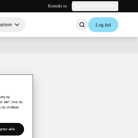
Kontakt os
Markeder Danmark
rriere
Log ind
esøg og
r alle", hvis du
du vil tillade
pter alle