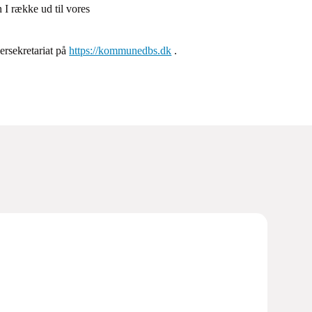
n I række ud til vores
rsekretariat på
https://kommunedbs.dk
.