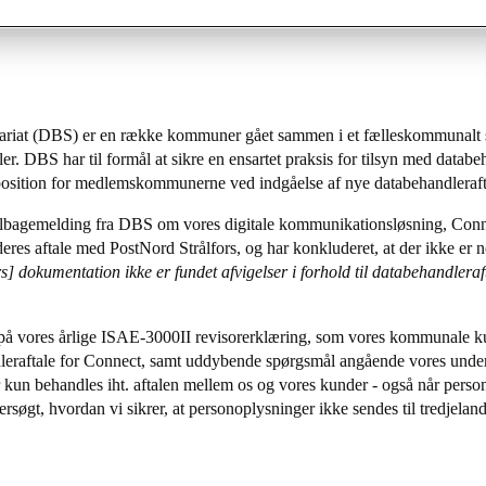
ariat (DBS) er en række kommuner gået sammen i et fælleskommunalt s
er. DBS har til formål at sikre en ensartet praksis for tilsyn med datab
position for medlemskommunerne ved indgåelse af nye databehandleraft
 tilbagemelding fra DBS om vores digitale kommunikationsløsning, Con
deres aftale med PostNord Strålfors, og har konkluderet, at der ikke er 
 dokumentation ikke er fundet afvigelser i forhold til databehandleraft
å vores årlige ISAE-3000II revisorerklæring, som vores kommunale kun
dleraftale for Connect, samt uddybende spørgsmål angående vores unde
r kun behandles iht. aftalen mellem os og vores kunder - også når pers
rsøgt, hvordan vi sikrer, at personoplysninger ikke sendes til tredjela