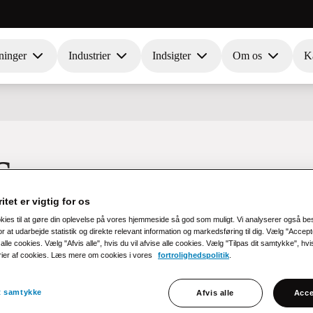
ninger
Industrier
Indsigter
Om os
Ka
S
munernes
itet er vigtig for os
okies til at gøre din oplevelse på vores hjemmeside så god som muligt. Vi analyserer også b
r at udarbejde statistik og direkte relevant information og markedsføring til dig. Vælg "Accepte
r
alle cookies. Vælg "Afvis alle", hvis du vil afvise alle cookies. Vælg "Tilpas dit samtykke", hvis 
rier af cookies. Læs mere om cookies i vores
fortrolighedspolitik
.
it samtykke
Afvis alle
Acce