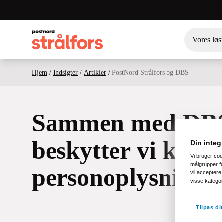
Vores løs
Hjem
/
Indsigter
/
Artikler
/
PostNord Strålfors og DBS
Sammen med DB
beskytter vi kom
Din integr
Vi bruger co
målgrupper fo
personoplysninge
vil acceptere 
visse katego
Tilpas d