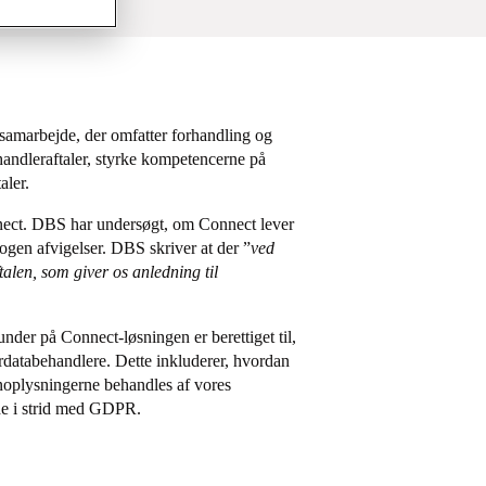
amarbejde, der omfatter forhandling og
ehandleraftaler, styrke kompetencerne på
aler.
nect. DBS har undersøgt, om Connect lever
nogen afvigelser. DBS skriver at der ”
ved
alen, som giver os anledning til
der på Connect-løsningen er berettiget til,
rdatabehandlere. Dette inkluderer, hvordan
onoplysningerne behandles af vores
nde i strid med GDPR.