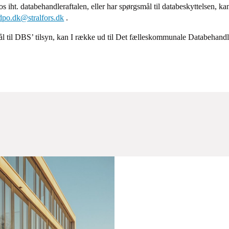
s iht. databehandleraftalen, eller har spørgsmål til databeskyttelsen, ka
dpo.dk@stralfors.dk
.
il DBS’ tilsyn, kan I række ud til Det fælleskommunale Databehandle