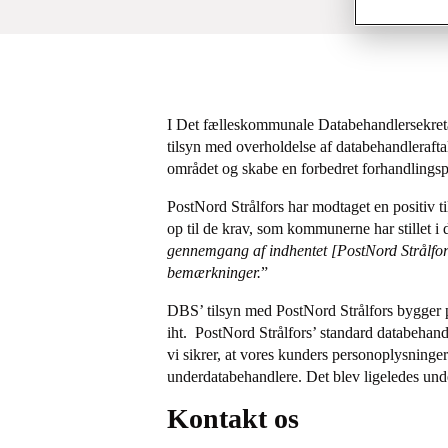
I Det fælleskommunale Databehandlersekret
tilsyn med overholdelse af databehandleraftal
området og skabe en forbedret forhandlings
PostNord Strålfors har modtaget en positiv
op til de krav, som kommunerne har stillet i 
gennemgang af indhentet [PostNord Strålfors]
bemærkninger.
”
DBS’ tilsyn med PostNord Strålfors bygger p
iht. PostNord Strålfors’ standard databehan
vi sikrer, at vores kunders personoplysninge
underdatabehandlere. Det blev ligeledes unde
Kontakt os