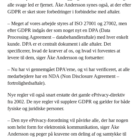
alle svage led er fjernet. Åke Andersson synes også, at der efter
GDPR er sket store forbedringer i forbindelse med aftaler.
– Meget af vores arbejde styres af ISO 27001 og 27002, men
efter GDPR indgås der som noget nyt en DPA (Data
Processing Agreement – databehandleraftale) med hver enkelt
kunde. DPA er et centralt dokument i alle aftaler. Det
specificerer, hvad de kræver af os, og hvad vi forventes at
levere til dem, siger Åke Andersson og fortsætter:
– Nu har vi gennemgået DPA'erne, og vi har verificeret, at alle
medarbejdere har en NDA (Non Disclosure Agreement –
fortrolighedsaftale).
Nye regler vil også snart erstatte det gamle ePrivacy-direktiv
fra 2002. De nye regler vil supplere GDPR og gælder for både
fysiske og juridiske personer.
– Den nye ePrivacy-forordning vil påvirke alle, der har nogen
som helst form for elektronisk kommunikation, siger Åke
Andersson og peger på kravene om deling af og samtykke til