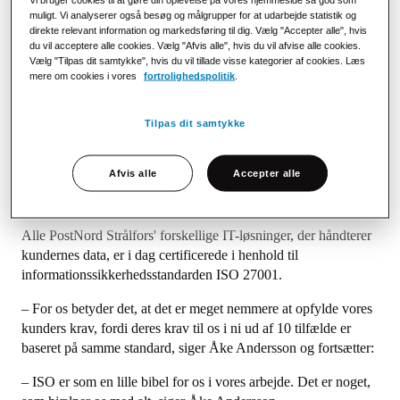
muligt. Vi analyserer også besøg og målgrupper for at udarbejde statistik og
PostNord Strålfors og kunden nødt til at sætte sig ned og
direkte relevant information og markedsføring til dig. Vælg "Accepter alle", hvis
definere opgaven sammen.
du vil acceptere alle cookies. Vælg "Afvis alle", hvis du vil afvise alle cookies.
Vælg "Tilpas dit samtykke", hvis du vil tillade visse kategorier af cookies. Læs
ISO-certificeringen har gjort alting lettere
mere om cookies i vores
fortrolighedspolitik
.
Der er mange, der taler om cybersikkerhed i dag, men det har
Tilpas dit samtykke
længe været et centralt emne i PostNord Strålfors.
– Siden årsskiftet har vi arbejdet strategisk med at opbygge en
Afvis alle
Accepter alle
compliance-afdeling, der kan håndtere dette på et centralt
niveau i organisationen, siger Åke Andersson.
Alle PostNord Strålfors' forskellige IT-løsninger, der håndterer
kundernes data, er i dag certificerede i henhold til
informationssikkerhedsstandarden ISO 27001.
– For os betyder det, at det er meget nemmere at opfylde vores
kunders krav, fordi deres krav til os i ni ud af 10 tilfælde er
baseret på samme standard, siger Åke Andersson og fortsætter:
– ISO er som en lille bibel for os i vores arbejde. Det er noget,