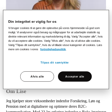
Din integritet er vigtig for os
Kontaktinformation
Vi bruger cookies til at gøre din oplevelse på vores hjemmeside så god som
muligt. Vi analyserer også besøg og målgrupper for at udarbejde statistik og
+45 51 20 09 22
direkte relevant information og markedsføring til dig. Vælg "Accepter alle", hvis
lise.boelsmand@stralfors.dk
du vil acceptere alle cookies. Vælg "Afvis alle", hvis du vil afvise alle cookies.
Kontor
Vælg "Tilpas dit samtykke", hvis du vil tillade visse kategorier af cookies. Læs
mere om cookies i vores
fortrolighedspolitik
.
København
Sprog
Tilpas dit samtykke
Dansk, Engelsk
Sociala medier
LinkedIn
Afvis alle
Accepter alle
Om Lise
Jeg hjælper store virksomheder indenfor Forsikring, Løn og
Pension
med at digitalisere og optimere deres B2C-
kommunikation. Med 23 års erfaring indenfor e-Boks-løsninger