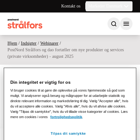
Kontakt os
Markeder Danmark
Hjem
/
Indsigter
/
Webinarer
/
PostNord Strålfors og dao fortæller om nye produkter og services
(private virksomheder) - august 2025
Din integritet er vigtig for os
Link til webinar video
Vi bruger cookies til at gøre din oplevelse på vores hjemmeside så god som
muligt. Vi analyserer også besøg og målgrupper for at udarbejde statistik og
direkte relevant information og markedsføring til dig. Vælg "Accepter alle", hvis
Til webinar video
du vil acceptere alle cookies. Vælg "Afvis alle", hvis du vil afvise alle cookies.
Vælg "Tilpas dit samtykke", hvis du vil tillade visse kategorier af cookies. Læs
mere om cookies i vores
fortrolighedspolitik
.
Tilpas dit samtykke